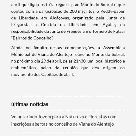
abril que ligou as três freguesias ao Monte do Sobral e que
contou com a participação de 200 inscritos, o Peddy-paper
da Liberdade, em Alcáçovas, organizado pela Junta de
Filtros
Freguesia, a Corrida da Liberdade, em Aguiar, da
responsabilidade da Junta de Freguesia e o Torneio de Futsal
“Bairros do Concelho”.
Ainda no âmbito destas comemorações, a Assembleia
Municipal de Viana do Alentejo reúne no Monte do Sobral,
no próximo dia 29 de abril, pelas 21h30, um local histórico e
emblemático, palco da reunião que deu origem ao
movimento dos Capitães de abril.
últimas notícias
Voluntariado Jovem para a Natureza e Florestas com
inscrições abertas no concelho de Viana do Alentejo