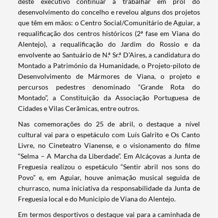
deste executivo continuar a trabalhar em prol do
desenvolvimento do concelho e revelou alguns dos projetos
que têm em mãos: o Centro Social/Comunitário de Aguiar, a
requalificação dos centros históricos (2ª fase em Viana do
Alentejo), a requalificação do Jardim do Rossio e da
envolvente ao Santuário de N.ª Sr.ª D’Aires, a candidatura do
Montado a Património da Humanidade, o Projeto-piloto de
Desenvolvimento de Mármores de Viana, o projeto e
percursos pedestres denominado “Grande Rota do
Montado”, a Constituição da Associação Portuguesa de
Cidades e Vilas Cerâmicas, entre outros.
Nas comemorações do 25 de abril, o destaque a nível
Termo de Pesquisa
cultural vai para o espetáculo com Luís Galrito e Os Canto
Livre, no Cineteatro Vianense, e o visionamento do filme
“Selma – A Marcha da Liberdade”. Em Alcáçovas a Junta de
Freguesia realizou o espetáculo “Sentir abril nos sons do
Povo” e, em Aguiar, houve animação musical seguida de
churrasco, numa iniciativa da responsabilidade da Junta de
Categorias gerais
Freguesia local e do Município de Viana do Alentejo.
Em termos desportivos o destaque vai para a caminhada de