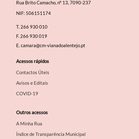
Rua Brito Camacho, nº 13, 7090-237
NIF: 506151174
T.
266 930 010
F.
266 930 019
E.
camara@cm-vianadoalentejo.pt
Acessos rápidos
Contactos Úteis
Avisos e Editais
COVID-19
Outros acessos
A Minha Rua
Índice de Transparência Municipal