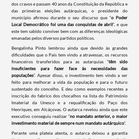
dos cravos e passam 40 anos da Constituição da República e
das primeiras eleições autárquicas, o presidente do
município afirmou durante o seu discurso que “
o Poder
Local Democrático foi uma das conquistas de abril
“, e que
este tem sabido conviver bem com as diferenças ideológicas
emanadas pelos diversos partidos políticos.
Bengalinha Pinto lembrou ainda que devido às grandes
dificuldades que o País tem vindo a atravessar, os recursos
financeiros transferidos para as autarquias “
têm sido
insuficientes para fazer face às necessidades das
populações
“. Apesar disso, o investimento tem vindo a ser
feito para melhorar a vida da população e para o futuro
sustentado do concelho. E deu como exemplos recentes a
inscrição do fabrico dos chocalhos na lista do Património
Imaterial da Unesco e a requalificação do Paço dos
Henriques, em Alcáçovas. O autarca revelou ainda que este
executivo conseguiu realizar “
no mandato anterior, o maior
investimento material de sempre num mandato autárquico
“.
Perante uma plateia atenta, o autarca deixou a garantia