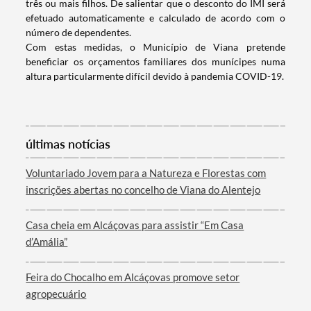
três ou mais filhos. De salientar que o desconto do IMI será
efetuado automaticamente e calculado de acordo com o
número de dependentes.
Com estas medidas, o Município de Viana pretende
beneficiar os orçamentos familiares dos munícipes numa
altura particularmente difícil devido à pandemia COVID-19.
últimas notícias
Termo de Pesquisa
Voluntariado Jovem para a Natureza e Florestas com
inscrições abertas no concelho de Viana do Alentejo
Casa cheia em Alcáçovas para assistir “Em Casa
Categorias gerais
d’Amália”
Feira do Chocalho em Alcáçovas promove setor
agropecuário