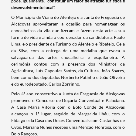
pode, igualmente, “
constituir um fator de atração turística e
desenvolvimento local
“.
O Município de Viana do Alentejo e a Junta de Freguesia de
Alcáçovas aproveitaram a ocasião para homenagear os
chocalheiros da vila que fizeram e fazem desta arte a sua
forma de vida e ainda o coordenador da candidatura, Paulo
Lima, e o presidente da Turismo do Alentejo e Ribatejo, Ceia
da Silva, com a entrega de uma medalha que evoca a
salvaguarda das artes chocalheira e esquilaneira. A
cerimónia contou com a presença dos Ministros da
Agricultura, Luís Capoulas Santos, da Cultura, João Soares,
Termo de Pesquisa
bem como dos deputados Norberto Patinho e João Oliveira
e do eurodeputado, Carlos Zorrinho.
Pelo 4º ano consecutivo a Junta de Freguesia de Alcáçovas
promoveu o Concurso de Doçaria Conventual e Palaciana.
A Casa Maria Vitória com o Bolo Conde de Alcáçovas
Categorias gerais
alcançou o 1º lugar, seguido de Margarida Ilhéu, com o
Fidalgo e da Casa dos Doces Conventuais com Castanhas de
Ovos. Mariana Nunes recebeu uma Menção Honrosa, com o
Bolo Rançoso.