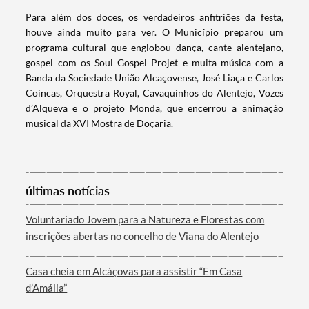
Para além dos doces, os verdadeiros anfitriões da festa,
Filtros
houve ainda muito para ver. O Município preparou um
programa cultural que englobou dança, cante alentejano,
gospel com os Soul Gospel Projet e muita música com a
Banda da Sociedade União Alcaçovense, José Liaça e Carlos
Coincas, Orquestra Royal, Cavaquinhos do Alentejo, Vozes
d’Alqueva e o projeto Monda, que encerrou a animação
musical da XVI Mostra de Doçaria.
últimas notícias
Voluntariado Jovem para a Natureza e Florestas com
inscrições abertas no concelho de Viana do Alentejo
Casa cheia em Alcáçovas para assistir “Em Casa
d’Amália”