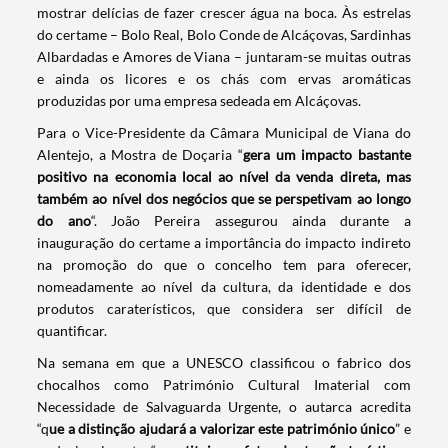
mostrar delícias de fazer crescer água na boca. Às estrelas
do certame – Bolo Real, Bolo Conde de Alcáçovas, Sardinhas
Albardadas e Amores de Viana – juntaram-se muitas outras
e ainda os licores e os chás com ervas aromáticas
produzidas por uma empresa sedeada em Alcáçovas.
Para o Vice-Presidente da Câmara Municipal de Viana do
Alentejo, a Mostra de Doçaria “
gera um impacto bastante
positivo na economia local ao nível da venda direta, mas
também ao nível dos negócios que se perspetivam ao longo
do ano
“. João Pereira assegurou ainda durante a
inauguração do certame a importância do impacto indireto
na promoção do que o concelho tem para oferecer,
nomeadamente ao nível da cultura, da identidade e dos
produtos caraterísticos, que considera ser difícil de
quantificar.
Na semana em que a UNESCO classificou o fabrico dos
chocalhos como Património Cultural Imaterial com
Necessidade de Salvaguarda Urgente, o autarca acredita
“q
ue a distinção ajudará a valorizar este património único
” e