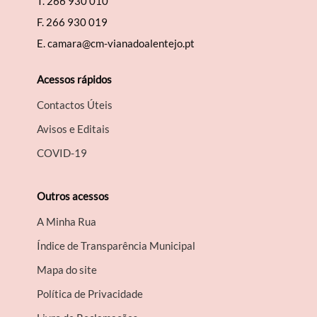
T.
266 930 010
F.
266 930 019
E.
camara@cm-vianadoalentejo.pt
Acessos rápidos
Contactos Úteis
Avisos e Editais
COVID-19
Outros acessos
A Minha Rua
Índice de Transparência Municipal
Mapa do site
Política de Privacidade