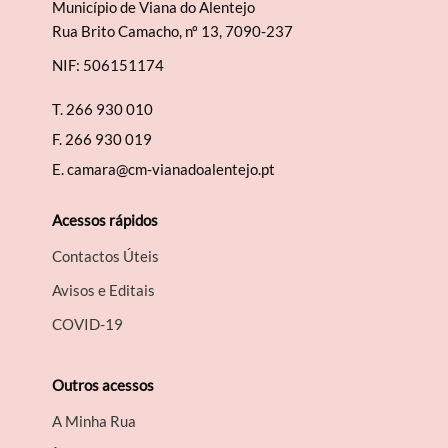
Município de Viana do Alentejo
Rua Brito Camacho, nº 13, 7090-237
NIF: 506151174
T.
266 930 010
F.
266 930 019
E.
camara@cm-vianadoalentejo.pt
Acessos rápidos
Contactos Úteis
Avisos e Editais
COVID-19
Outros acessos
A Minha Rua