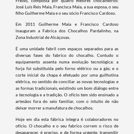
Freixo, composta por quatro mestres chocalheiros:
José Luís Reis Maia, Francisca Maia, a sua esposa, o seu
filho Guilherme Maia e o seu sócio Francisco Cardoso.
Em 2011 Guilherme Maia e Francisco Cardoso
inauguram a Fabrica dos Chocalhos Pardalinho, na
Zona Industrial de Alcáçovas.
É uma unidade fabril com espaços separados para as
Termo de Pesquisa
diversas fases do fabrico do chocalho. Contudo o
equipamento assenta numa evolução tecnológica: a
forja foi substituída pelo forno elétrico ou a gás; e o
corte inicial da chapa é efetuado por uma guilhotina
elétrica, no sentido de conciliar as novas tecnologias e
Categorias gerais
as formas tradicionais, existindo um bom diálogo entre
a tecnologia e a tradição. O ofício tem sido ensinado a
artesãos fora do seio familiar, com o intuito de não
deixar morrer a manufatura de chocalhos.
Hoje em dia esta fábrica integra 6 colaboradores no
Filtros
ofício. O chocalho e o seu fabrico correm o risco de
desaparecer, é preciso, e de forma urgente, transmitir