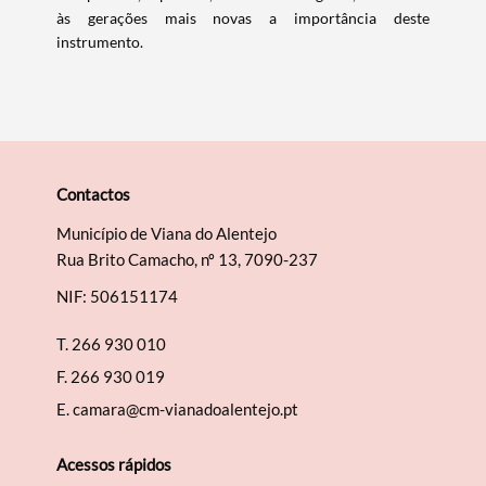
às gerações mais novas a importância deste
instrumento.
Contactos
Município de Viana do Alentejo
Rua Brito Camacho, nº 13, 7090-237
NIF: 506151174
T.
266 930 010
F.
266 930 019
E.
camara@cm-vianadoalentejo.pt
Acessos rápidos