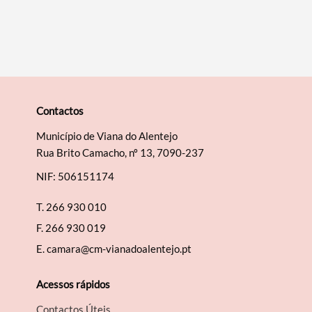
Contactos
Município de Viana do Alentejo
Rua Brito Camacho, nº 13, 7090-237
NIF: 506151174
T.
266 930 010
F.
266 930 019
E.
camara@cm-vianadoalentejo.pt
Acessos rápidos
Contactos Úteis