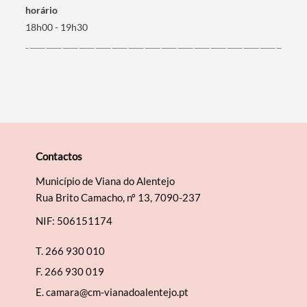
horário
18h00 - 19h30
Categorias gerais
Filtros
Contactos
Município de Viana do Alentejo
Rua Brito Camacho, nº 13, 7090-237
NIF: 506151174
T.
266 930 010
F.
266 930 019
E.
camara@cm-vianadoalentejo.pt