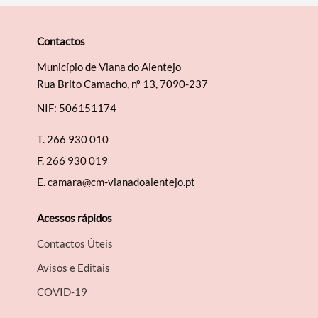
Contactos
Município de Viana do Alentejo
Rua Brito Camacho, nº 13, 7090-237
NIF: 506151174
T.
266 930 010
F.
266 930 019
E.
camara@cm-vianadoalentejo.pt
Acessos rápidos
Contactos Úteis
Avisos e Editais
COVID-19