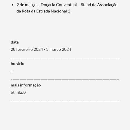
2 de março – Doçaria Conventual – Stand da Associação
da Rota da Estrada Nacional 2
Termo de Pesquisa
data
28 fevereiro 2024 - 3 março 2024
horário
Categorias gerais
...
mais informação
btl.fil.pt/
Filtros