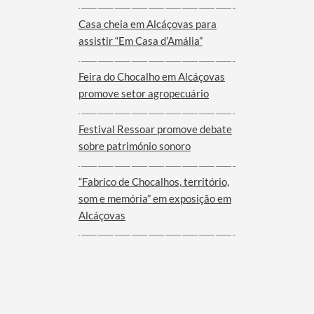
Viana do Alentejo
Casa cheia em Alcáçovas para
assistir “Em Casa d’Amália”
Feira do Chocalho em Alcáçovas
promove setor agropecuário
Festival Ressoar promove debate
sobre património sonoro
“Fabrico de Chocalhos, território,
som e memória” em exposição em
Alcáçovas