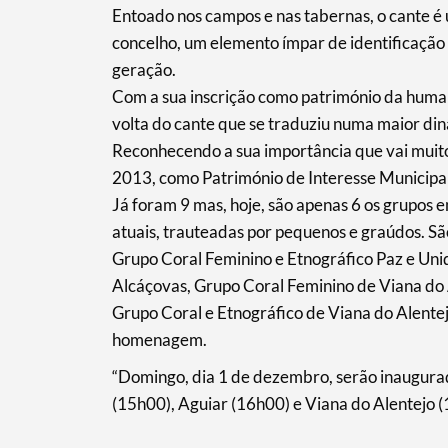
Entoado nos campos e nas tabernas, o cante é 
concelho, um elemento ímpar de identificação 
geração.
Filtros
Com a sua inscrição como património da human
volta do cante que se traduziu numa maior din
Reconhecendo a sua importância que vai muito 
2013, como Património de Interesse Municipal
Já foram 9 mas, hoje, são apenas 6 os grupos 
atuais, trauteadas por pequenos e graúdos. Sã
Grupo Coral Feminino e Etnográfico Paz e Un
Alcáçovas, Grupo Coral Feminino de Viana do 
Grupo Coral e Etnográfico de Viana do Alentej
homenagem.
“Domingo, dia 1 de dezembro, serão inaugurad
(15h00), Aguiar (16h00) e Viana do Alentejo 