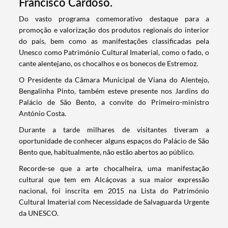
Francisco Cardoso.
​Do vasto programa comemorativo destaque para a
promoção e valorização dos produtos regionais do interior
do país, bem como as manifestações classificadas pela
Unesco como Património Cultural Imaterial, como o fado, o
cante alentejano, os chocalhos e os bonecos de Estremoz.
O Presidente da Câmara Municipal de Viana do Alentejo,
Bengalinha Pinto, também esteve presente nos Jardins do
Palácio de São Bento, a convite do Primeiro-ministro
António Costa.
Durante a tarde milhares de visitantes tiveram a
oportunidade de conhecer alguns espaços do Palácio de São
Bento que, habitualmente, não estão abertos ao público.
Recorde-se que a arte chocalheira, uma manifestação
cultural que tem em Alcáçovas a sua maior expressão
Termo de Pesquisa
nacional, foi inscrita em 2015 na Lista do Património
Cultural Imaterial com Necessidade de Salvaguarda Urgente
da UNESCO.