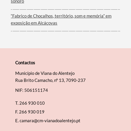
sonoro
“Fabrico de Chocalhos, território, som e memória” em
exposição em Alcáçovas
Contactos
Município de Viana do Alentejo
Rua Brito Camacho, nº 13, 7090-237
NIF: 506151174
T.
266 930 010
F.
266 930 019
E.
camara@cm-vianadoalentejo.pt