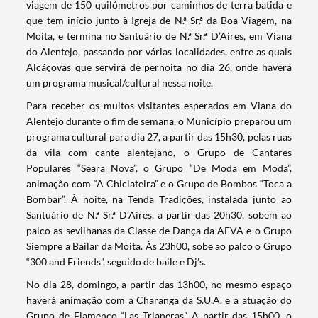
viagem de 150 quilómetros por caminhos de terra batida e
que tem início junto à Igreja de N.ª Sr.ª da Boa Viagem, na
Moita, e termina no Santuário de N.ª Sr.ª D’Aires, em Viana
do Alentejo, passando por várias localidades, entre as quais
Alcáçovas que servirá de pernoita no dia 26, onde haverá
um programa musical/cultural nessa noite.
Para receber os muitos visitantes esperados em Viana do
Alentejo durante o fim de semana, o Município preparou um
programa cultural para dia 27, a partir das 15h30, pelas ruas
da vila com cante alentejano, o Grupo de Cantares
Populares “Seara Nova”, o Grupo “De Moda em Moda”,
animação com “A Chiclateira” e o Grupo de Bombos “Toca a
Bombar”. À noite, na Tenda Tradições, instalada junto ao
Santuário de N.ª Sr.ª D’Aires, a partir das 20h30, sobem ao
palco as sevilhanas da Classe de Dança da AEVA e o Grupo
Siempre a Bailar da Moita. Às 23h00, sobe ao palco o Grupo
“300 and Friends”, seguido de baile e Dj’s.
No dia 28, domingo, a partir das 13h00, no mesmo espaço
haverá animação com a Charanga da S.U.A. e a atuação do
Grupo de Flamenco “Las Trianeras”. A partir das 15h00, o