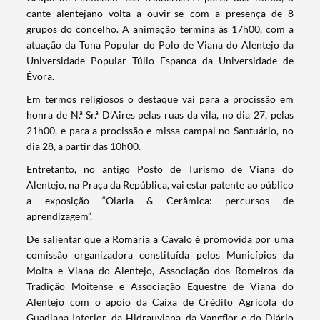
cante alentejano volta a ouvir-se com a presença de 8
grupos do concelho. A animação termina às 17h00, com a
atuação da Tuna Popular do Polo de Viana do Alentejo da
Universidade Popular Túlio Espanca da Universidade de
Évora.
Em termos religiosos o destaque vai para a procissão em
honra de N.ª Sr.ª D’Aires pelas ruas da vila, no dia 27, pelas
21h00, e para a procissão e missa campal no Santuário, no
Termo de Pesquisa
dia 28, a partir das 10h00.
Entretanto, no antigo Posto de Turismo de Viana do
Alentejo, na Praça da República, vai estar patente ao público
a exposição “Olaria & Cerâmica: percursos de
aprendizagem”.
Categorias gerais
De salientar que a Romaria a Cavalo é promovida por uma
comissão organizadora constituída pelos Municípios da
Moita e Viana do Alentejo, Associação dos Romeiros da
Tradição Moitense e Associação Equestre de Viana do
Alentejo com o apoio da Caixa de Crédito Agrícola do
Filtros
Guadiana Interior, da Hidrauviana, da Vangflor e do Diário